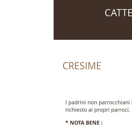
CATTE
Home
FESTE PATRONALI
CRESIME
I padrini non parrocchiani
richiesto ai propri parroci.
* NOTA BENE :