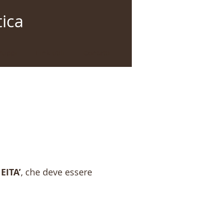
tica
ruppi
Link utili
Contatti
EITA’
, che deve essere