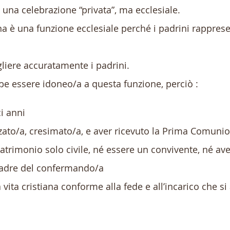
una celebrazione “privata”, ma ecclesiale.
a è una funzione ecclesiale perché i padrini rapprese
egliere accuratamente i padrini.
e essere idoneo/a a questa funzione, perciò :
i anni
zato/a, cresimato/a, e aver ricevuto la Prima Comuni
trimonio solo civile, né essere un convivente, né aver
madre del confermando/a
vita cristiana conforme alla fede e all’incarico che s